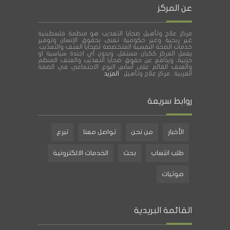
عن المركز
مركز علاج وتأهيل ضحايا التعذيب هو منظمة فلسطينية
غير ربحية وغير حكومية تعنى بحقوق الإنسان وتوفير
خدمات الصحة النفسية المتخصصة لضحايا العنف والتعذيب.
يعمل المركز ككيان مستقل، وبدون أي اجندة سياسية او
حزبية، ويدافع عن حقوق ضحايا التعذيب والعنف المنظم
والعنف القائم على أساس النوع الاجتماعي في الضفة
الغربية . مركز علاج وتأهيل
المزيد
روابط سريعة
الأخبار
من نحن
تواصل معنا
تبرع
طلب انتساب
بحث
الخدمات الالكترونية
صوتيات
القائمة البريدية