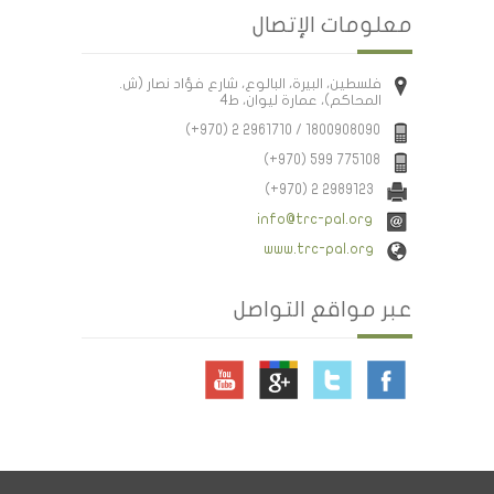
معلومات الإتصال
فلسطين، البيرة، البالوع، شارع فؤاد نصار (ش.
المحاكم)، عمارة ليوان، ط4
(+970) 2 2961710 / 1800908090
(+970) 599 775108
(+970) 2 2989123
info@trc-pal.org
www.trc-pal.org
عبر مواقع التواصل