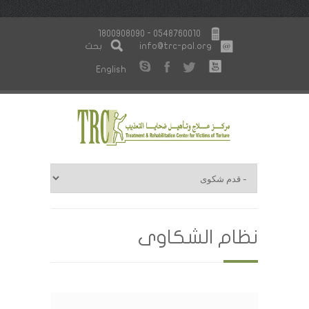
1800908090 - 0548760010
info@trc-pal.org
بحث
English
نظام الشكاوى