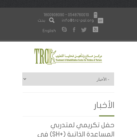
1800908090 - 0548760010
info@trc-pal.org
بحث
English
الأخبار
حفل تكريمي لمتدربي
المساعدة الذاتية (+SH) في