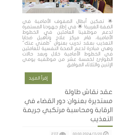
🌟 تمكين أبطال الصفوف الأمامية في
الضفة الغربية! 🌟 في إطار جهودنا المستمرة
لدعم موظفينا العاملين في الخطوط
الأمامية، قام مركز علاج وتأهيل ضحايا
التعذيب بعقد تدريب بعنوان "طمني عنك"
وهي مبادرة لدعم الصحة النفسية للعاملين
في الخطوط الأمامية خلال وبعد حالات
الطوارئ لخمسة عشر من موظفيه يومي
الإثنين والثلاثاء الموافق
إقرأ المزيد
عقد نقاش طاولة
مستديرة بعنوان: دور القضاء في
الرقابة ومحاسبة مرتكبي جريمة
التعذيب
2117
2024/11/20 00:00