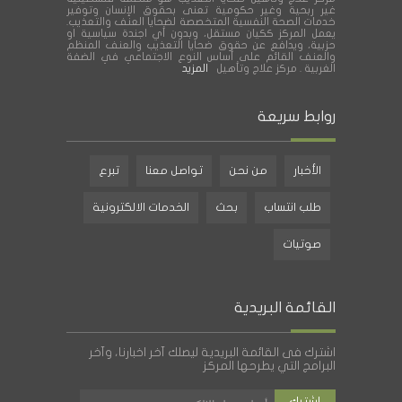
غير ربحية وغير حكومية تعنى بحقوق الإنسان وتوفير
خدمات الصحة النفسية المتخصصة لضحايا العنف والتعذيب.
يعمل المركز ككيان مستقل، وبدون أي اجندة سياسية او
حزبية، ويدافع عن حقوق ضحايا التعذيب والعنف المنظم
والعنف القائم على أساس النوع الاجتماعي في الضفة
الغربية . مركز علاج وتأهيل
المزيد
روابط سريعة
الأخبار
من نحن
تواصل معنا
تبرع
طلب انتساب
بحث
الخدمات الالكترونية
صوتيات
القائمة البريدية
اشترك فى القائمة البريدية ليصلك آخر اخبارنا، وآخر
البرامج التي يطرحها المركز