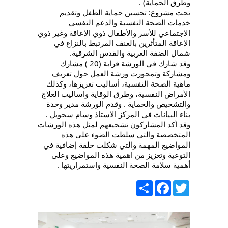
وطرق الحماية) .
تحت مشروع: تحسين حماية الطفل وتقديم
خدمات الصحة النفسية والدعم النفسي
الاجتماعي للأسر والأطفال ذوي الإعاقة وغير ذوي
الإعاقة المتأثرين بالعنف المرتبط بالنزاع في
شمال الضفة الغربية والقدس الشرقية.
وقد شارك في الورشة قرابة (20 ) مشارك
ومشاركة وتمحورت ورشة العمل حول تعريف
ماهية الصحة النفسية، أساليب تعزيزها، وكذلك
الأمراض النفسية، وطرق الوقاية واساليب العلاج
والتشخيص والحماية . وقدم الورشة مدير وحدة
بناء البيانات في المركز الاستاذ وسام سحويل .
وقد أكد المشاركون تشجيعهم لمثل هذه الورشات
المتخصصة والتي سلطت الضوء على هذه
المواضيع المهمة والتي شكلت حلقة إضافية في
التوعية وتعزيز من اهمية هذه المواضيع وعلى
أهمية سلامة الصحة النفسية واستمراريتها .
Share
Facebook
Twitter