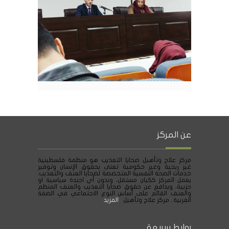
عن المركز
مركز علاج وتأهيل ضحايا التعذيب هو منظمة فلسطينية
غير ربحية وغير حكومية تعنى بحقوق الإنسان وتوفير
خدمات الصحة النفسية المتخصصة لضحايا العنف والتعذيب.
يعمل المركز ككيان مستقل، وبدون أي اجندة سياسية او
حزبية، ويدافع عن حقوق ضحايا التعذيب والعنف المنظم
والعنف القائم على أساس النوع الاجتماعي في الضفة
الغربية . مركز علاج وتأهيل
المزيد
روابط سريعة