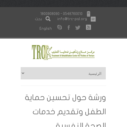
1800908090 - 0548760010
info@trc-pal.org
بحث
English
ورشة حول تحسين حماية
الطفل وتقديم خدمات
الصحة النفسية