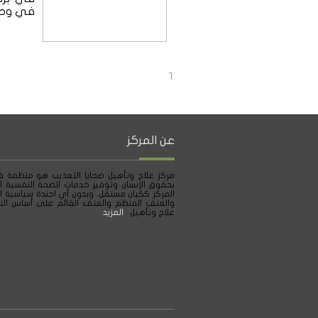
في وحدة
1
عن المركز
مركز علاج وتأهيل ضحايا التعذيب هو منظمة ف
بحقوق الإنسان وتوفير خدمات الصحة النفسية ا
المركز ككيان مستقل، وبدون أي اجندة سياسية ا
والعنف المنظم والعنف القائم على أساس النو
علاج وتأهيل
المزيد