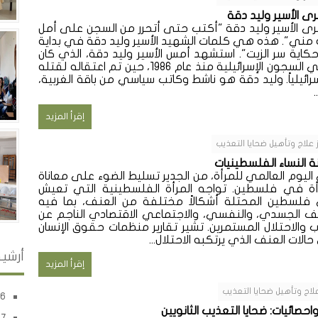
 الأسير وليد دقة
 الأسير وليد دقة "أكتب حتى أتحرر من السجن على أمل
ه مني". هذه هي كلمات الشهيد الأسير وليد دقة في بداية
حكاية سر الزيت". استشهد أمس الأسير وليد دقة، الذي كان
أسيراً في السجون الإسرائيلية منذ عام 1986، حين تم اعتقاله لقتله
سرائيلياً. وليد دقة هو ناشط وكاتب سياسي من باقة الغربية،
إقرأ المزيد
 علاج وتأهيل ضحايا التعذيب
 النساء الفلسطينيات
ليوم العالمي للمرأة، من الجدير تسليط الضوء على معاناة
أة في فلسطين. تواجه المرأة الفلسطينية التي تعيش
فلسطين المحتلة أشكالاً مختلفة من العنف، بما فيه
ف الجسدي، والنفسي، والاجتماعي الاقتصادي الناجم عن
ب والاحتلال المستمرين. تشير تقارير منظمات حقوق الإنسان
حالات العنف الذي يرتكبه الاحتلال...
أرشي
إقرأ المزيد
لاج وتأهيل ضحايا التعذيب
(1)
احصائيات: ضحايا التعذيب الثانويين
(5)