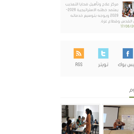
مركز علاج وتأهيل ضحايا التعذيب
يعتمد خطته الاستراتيجية 2026-
2029 ويوجه بتوسيع خدماته
القدس وقطاع غزة.
17/06/2
س بوك
تويتر
RSS
وم