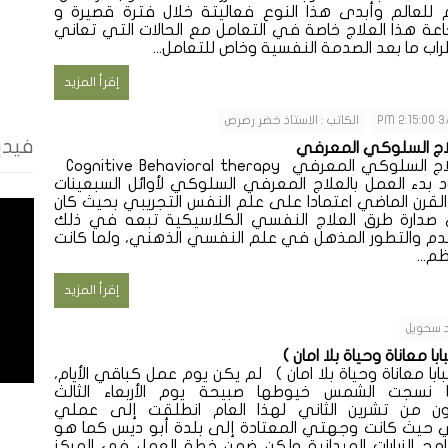
للعالم وأبدى هذا النوع فعاليتة خلال فترة قصيرة و
عة هذا العلاج خاصة في التعامل مع الحالات التي تعاني
اب ما بعد الصدمة النفسية وخاص للتعامل...
إقرأ المزيد
3/7
الكاتب : الاستاذ خضر رصرص
فيدي
اج السلوكي المعرفي
العلاج السلوكي المعرفي Cognitive Behavioral therapy
 بدء العمل بالعلاج المعرفي السلوكي لأوائل السبعينات
لقرن الماضي اعتمادا على علم النفس التجريبي بحيث كان
صدارة طرق العلاج النفسي الكلاسيكية تبعه في ذلك
دم والتطور المذهل في علم النفسي الذهني، ولما كانت
...
إقرأ المزيد
يد سحويل
ابا معاناة وحياة بلا امان )
بابا معاناة وحياة بلا امان ) لم يكن يوم عمل كباقي الأيام،
 نسجت الشمس خيوطها صبيحة يوم الأربعاء الثالث
ون من تشرين الثاني لهذا العام انطلقت إلى عملي
ي حيث كانت وجهتي المعتادة إلى بلدة أبو ديس كما هو
مج الزيارات الميدانية ولكن ضمن خطة العمل في المركز