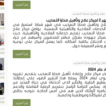
إقرأ المزيد
026
 علاج وتأهيل ضحايا التعذيب
ضحايا التعذيب
لاج وتأهيل ضحايا التعذيب في شهر شباط: استمرار في
لخدمات العلاجية والتأهيلية النفسية يواصل مركز علاج
026
ضحايا التعذيب تقديم خدماته العلاجية والتأهيلية، حيث
لمركز جهوده بشكل مباشر للمتضررين وأسرهم من جراء
 الاحتلال بكافة أشكاله. كما يعمل المركز على توعية
 ونشر المعرفة حول...
النا
026
إقرأ المزيد
علاج وتأهيل ضحايا التعذيب
عام 2024
ر مركز علاج وإعادة تأهيل ضحايا التعذيب بتقديم تقريره
الف
السنوي لعام 2024. يسلط هذا التقرير الضوء على إنجازاتنا،
026
شاريع الجارية، والتأثير الذي أحدثناه في حياة العديد من
راد. يعكس التزامنا الراسخ بتقديم الرعاية الشاملة والدعم
ناصرة لأولئك الذين هم في أمس الحاجة. نتوجه بخالص
ر لشركائنا وموظفينا وداعمينا...
النف
026
إقرأ المزيد