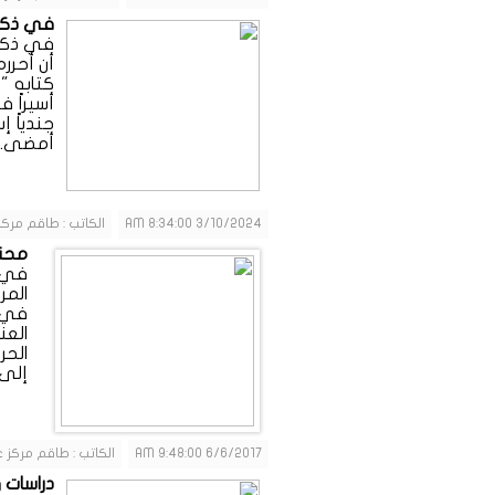
في ذكرى
في ذكرى
أن أحرر
كتابه "
جندياً إ
أمضى...
3/10/2024 8:34:00 AM
الكاتب : طاقم مركز
محنة
في ا
المر
في 
العن
الحر
إلى 
6/6/2017 9:48:00 AM
الكاتب : طاقم مركز ع
دراسات و