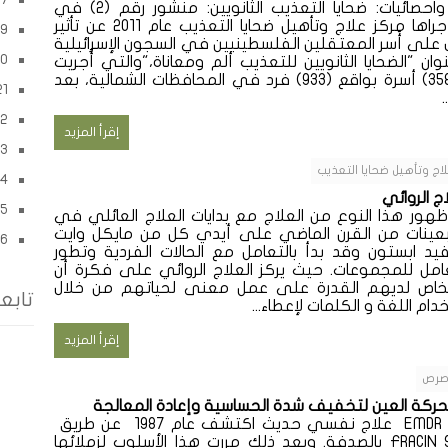
دراسات واحصائيات: ضحايا التعذيب الثانويين: منشور رقم (2) في
دراسة أجراها مركز علاج وتأهيل ضحايا التعذيب عام 2011 عن تأثير
(2)
ل على أُسر المعتقلين الفلسطينيين في السجون الإسرائيلية
1)
ان "الضحايا الثانويين للتعذيب ألم ومعاناة،"والتي أُجريت
على (358) أسرة بواقع (933) فرد في المحافظات الشمالية، بعد
(4)
2)
إقرأ المزيد
46)
لاج وتأهيل ضحايا التعذيب
50)
اج الروائي
26)
ظهور هذا النوع من العلاج مع بدايات العلاج العائلي في
عينات من القرن الماضي على أيدي كل من مايكل وايت
16)
يد ابستون وقد بدأ بالتعامل مع الحالات الفردية وتطور
امل للمجموعات. حيث يركز العلاج الروائي على فكرة أن
شخاص لديهم القدرة على عمل معنى لحياتهم من خلال
تابعنا 
دام اللغة و الكلمات لإعطاء...
إقرأ المزيد
رصرص
بحركة العين لتخفيف شدة الحساسية وإعادة المعالجة
يعد الـ EMDR علاج نفسي حديث اكتشف عام 1987 عن طريق
FRACIN SHAPIRO بالصدفة. وبعد ذلك مررت هذا الأسلوب لزملائها