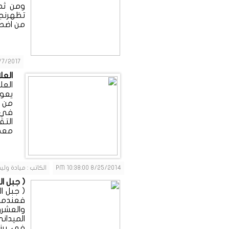
ومن ثم 
تظهرنجا
من اضطر
/2017 2:15:00 PM
العل
يعود
من ا
في 
التق
معظم
8/25/2014 10:38:00 PM
الكاتب : ميادة ول
( جبل الب
( جبل ال
فعندما
والعشر
الميدان
في برنا