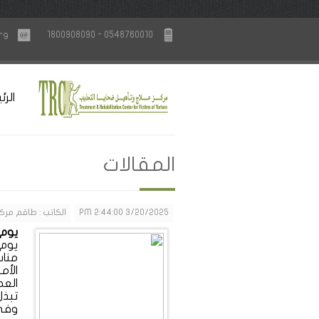
rg
1800908090 - 0548760010
الرئ
المقالات
3/20/2025 2:44:00 PM
الكاتب : طاقم مركز
يوم ال
مناس
الأم
العط
تبذل
وفي