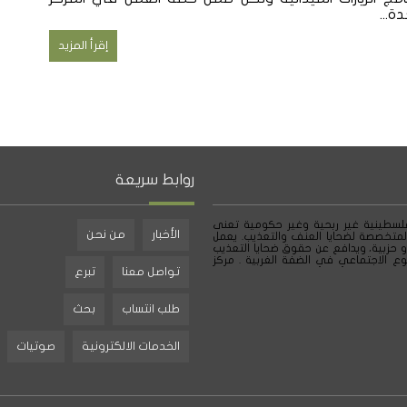
...
إقرأ المزيد
روابط سريعة
لسطينية غير ربحية وغير حكومية تعنى
الأخبار
من نحن
لمتخصصة لضحايا العنف والتعذيب. يعمل
و حزبية، ويدافع عن حقوق ضحايا التعذيب
ع الاجتماعي في الضفة الغربية . مركز
تواصل معنا
تبرع
طلب انتساب
بحث
الخدمات الالكترونية
صوتيات