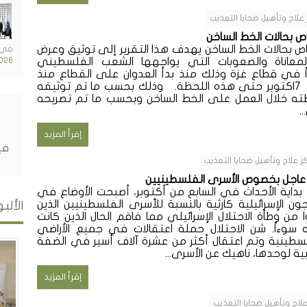
 علاج وتأهيل ضحايا التعذيب
اص بحالات الخط الساخن
اص بحالات الخط الساخن يهدف هذا التقرير إلى توثيق وعرض
في 
معاناة والصعوبات التي يواجهها الشعب الفلسطيني
026
ً في قطاع غزة وذلك منذ بدأ العدوان على القطاع منذ
أحداث 7اكتوبر حتى هذه اللحظة. وذلك بحسب ما تم توثيقه
ته خلال العمل على الخط الساخن وبحسب ما تم تصريحه
.
إقرأ المزيد
في
ز علاج وتأهيل ضحايا التعذيب
 عاجل بخصوص الأسرى الفلسطينيين
بداية الأحداث في السابع من أكتوبر، أصبحت الأوضاع في
ون الإسرائيلية كارثية بالنسبة للأسرى الفلسطينيين الذين
الألب
ا من وطأة الاحتلال الإسرائيلي مما فاقم الحال الذين كانت
 سوءاً. شن الاحتلال حملة اعتقالات في جميع الأراضي
سطينية وتم اعتقال أكثر من عشرة آلاف أسير في الضفة
بية لوحدها، ناهيك عن الأسرى...
إقرأ المزيد
علاج وتأهيل ضحايا التعذيب