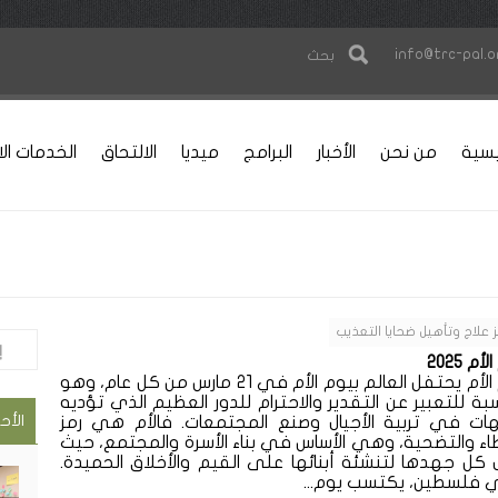
info@trc-pal.o
بحث
يسية
من نحن
الأخبار
البرامج
ميديا
الالتحاق
الخدمات الا
 علاج وتأهيل ضحايا التعذيب
أم 2025
يوم الأم يحتفل العالم بيوم الأم في 21 مارس من كل عام، وهو
بة للتعبير عن التقدير والاحترام للدور العظيم الذي تؤديه
الأح
هات في تربية الأجيال وصنع المجتمعات. فالأم هي رمز
اء والتضحية، وهي الأساس في بناء الأسرة والمجتمع، حيث
 كل جهدها لتنشئة أبنائها على القيم والأخلاق الحميدة.
 فلسطين، يكتسب يوم...