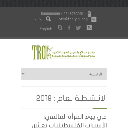
1800908090 - 0548760010
info@trc-pal.org
بحث
English
الأنـشـطـة لعام : 2019
في يوم المرأة العالمي:
الأسيرات الفلسطينيات يعشن