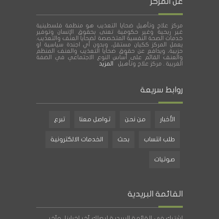
عن المركز
مركز علاج وتأهيل ضحايا التعذيب هو منظمة فلسطينية
غير ربحية وغير حكومية تعنى بحقوق الإنسان وتوفير
خدمات الصحة النفسية المتخصصة لضحايا العنف والتعذيب.
يعمل المركز ككيان مستقل، وبدون أي اجندة سياسية او
حزبية، ويدافع عن حقوق ضحايا التعذيب والعنف المنظم
والعنف القائم على أساس النوع الاجتماعي في الضفة
الغربية . مركز علاج وتأهيل
المزيد
روابط سريعة
الأخبار
من نحن
تواصل معنا
تبرع
طلب انتساب
بحث
الخدمات الالكترونية
صوتيات
القائمة البريدية
اشترك فى القائمة البريدية ليصلك آخر اخبارنا، وآخر