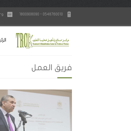
rg
1800908090 - 0548760010
الرئ
فريق العمل