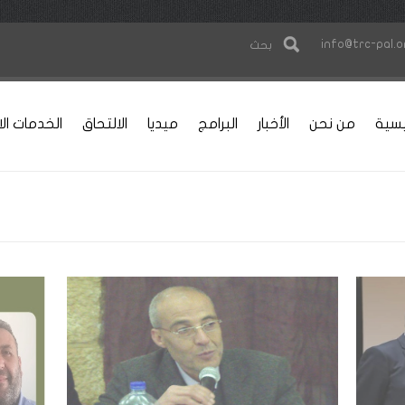
info@trc-pal.o
بحث
يسية
من نحن
الأخبار
البرامج
ميديا
الالتحاق
الخدمات الا