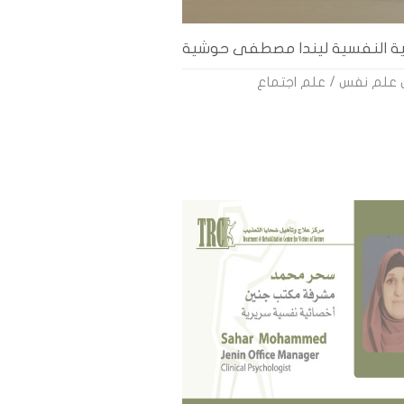
ية النفسية ليندا مصطفى حوشية
 علم نفس / علم اجتماع