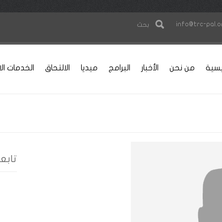
info@trc-pal.o
بحث
يسية
من نحن
الأخبار
البرامج
ميديا
الالتحاق
الخدمات الا
تابعنا 