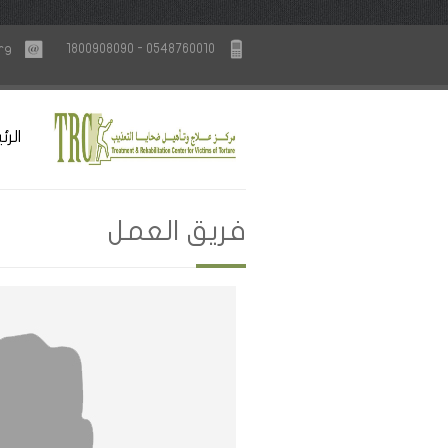
rg
1800908090 - 0548760010
الرئ
فريق العمل