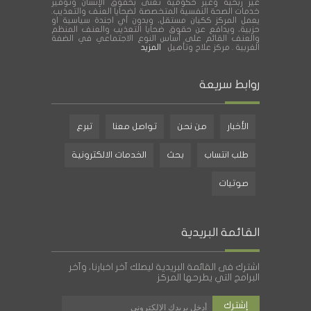
غير ربحية وغير حكومية تعنى بحقوق الإنسان وتوفير
خدمات الصحة النفسية المتخصصة لضحايا العنف والتعذيب.
يعمل المركز ككيان مستقل، وبدون أي اجندة سياسية او
حزبية، ويدافع عن حقوق ضحايا التعذيب والعنف المنظم
والعنف القائم على أساس النوع الاجتماعي في الضفة
الغربية . مركز علاج وتأهيل
المزيد
روابط سريعة
الأخبار
من نحن
تواصل معنا
تبرع
طلب انتساب
بحث
الخدمات الالكترونية
صوتيات
القائمة البريدية
اشترك فى القائمة البريدية ليصلك آخر اخبارنا، وآخر
البرامج التي يطرحها المركز