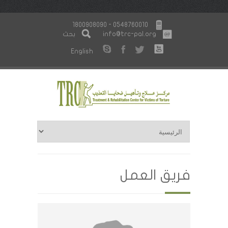
1800908090 - 0548760010
info@trc-pal.org
بحث
English
فريق العمل