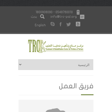
1800908090 - 0548760010
info@trc-pal.org
بحث
English
فريق العمل