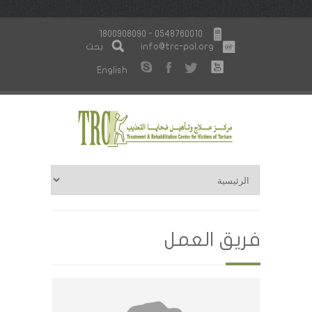
1800908090 - 0548760010
info@trc-pal.org
بحث
English
فريق العمل