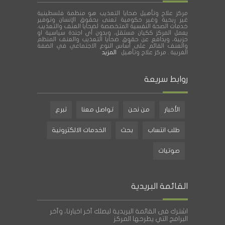
مركز علاج وتأهيل ضحايا التعذيب هو منظمة فلسطينية
غير ربحية وغير حكومية تعنى بحقوق الإنسان وتوفير
خدمات الصحة النفسية المتخصصة لضحايا العنف والتعذيب.
يعمل المركز ككيان مستقل، وبدون أي اجندة سياسية او
حزبية، ويدافع عن حقوق ضحايا التعذيب والعنف المنظم
والعنف القائم على أساس النوع الاجتماعي في الضفة
الغربية . مركز علاج وتأهيل
المزيد
روابط سريعة
الأخبار
من نحن
تواصل معنا
تبرع
طلب انتساب
بحث
الخدمات الالكترونية
صوتيات
القائمة البريدية
اشترك فى القائمة البريدية ليصلك آخر اخبارنا، وآخر
البرامج التي يطرحها المركز