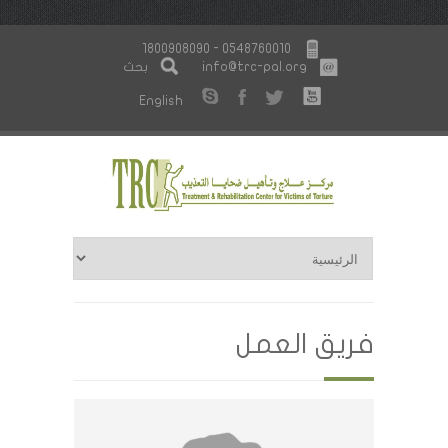
1800908090 - 0548760010
info@trc-pal.org
بحث
English
فريق العمل