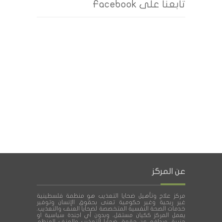
تابعنا على Facebook
عن المركز
مركز علاج وتأهيل ضحايا التعذيب هو منظمة فلسطينية
غير ربحية وغير حكومية تعنى بحقوق الإنسان وتوفير
خدمات الصحة النفسية المتخصصة لضحايا العنف والتعذيب.
يعمل المركز ككيان مستقل، وبدون أي اجندة سياسية او
حزبية، ويدافع عن حقوق ضحايا التعذيب والعنف المنظم