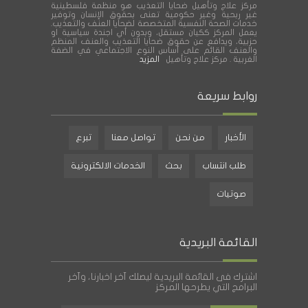
مركز علاج وتأهيل ضحايا التعذيب هو منظمة فلسطينية
غير ربحية وغير حكومية تعنى بحقوق الإنسان وتوفير
خدمات الصحة النفسية المتخصصة لضحايا العنف والتعذيب.
يعمل المركز ككيان مستقل، وبدون أي اجندة سياسية او
حزبية، ويدافع عن حقوق ضحايا التعذيب والعنف المنظم
والعنف القائم على أساس النوع الاجتماعي في الضفة
الغربية . مركز علاج وتأهيل
المزيد
روابط سريعة
الأخبار
من نحن
تواصل معنا
تبرع
طلب انتساب
بحث
الخدمات الالكترونية
صوتيات
القائمة البريدية
اشترك فى القائمة البريدية ليصلك آخر اخبارنا، وآخر
البرامج التي يطرحها المركز