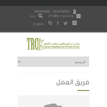
1800908090 - 0548760010
info@trc-pal.org
بحث
English
فريق العمل