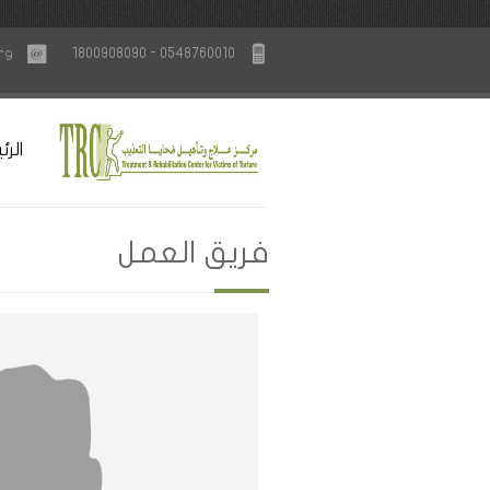
rg
1800908090 - 0548760010
الرئ
فريق العمل