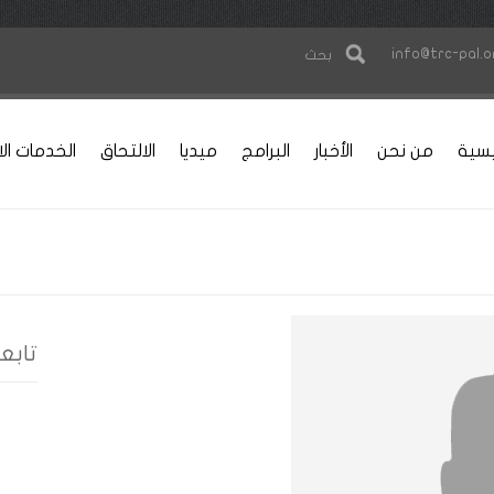
info@trc-pal.o
بحث
يسية
من نحن
الأخبار
البرامج
ميديا
الالتحاق
الخدمات الا
تابعنا 