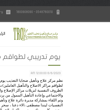
rg
1800908090 - 0548760010
الرئ
يوم تدريبي لطواقم مر
6/6/2023 12:00:00 AM
الظروف النفسية لنزيلات مراكز الإصلاح وا
والاجتماعي وإعادة التأهيل الممول من برنا
وتم اللقاء بمشاركة مديرة دائرة علاج وتأه
النفسيات ليندا مصطفى ،الاء دعنا ، سحر 
وبحضور كل
من نائب مدير مراكز إصلاح وال