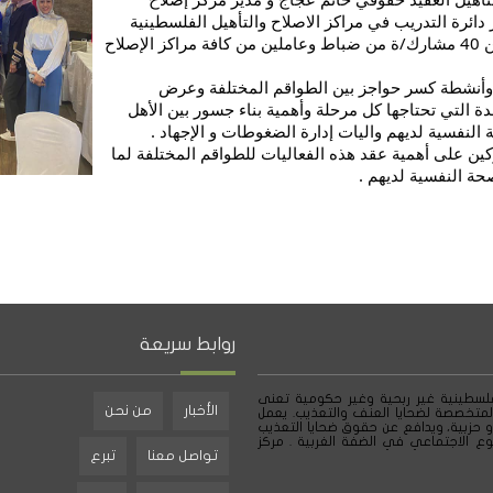
دائرة التدريب في مراكز الاصلاح والتأهيل الفلسطينية
الرائد أكرم ابو فانوس وبمشاركة ما يزيد عن 40 مشارك/ة من ضباط وعاملين من كافة مراكز الإصلاح
وأنشطة كسر حواجز بين الطواقم المختلفة وعرض
ة التي تحتاجها كل مرحلة وأهمية بناء جسور بين الأهل
النفسية لديهم واليات إدارة الضغوطات و الإجهاد .
ركين على أهمية عقد هذه الفعاليات للطواقم المختلفة لما
حة النفسية لديهم .
روابط سريعة
لسطينية غير ربحية وغير حكومية تعنى
الأخبار
من نحن
لمتخصصة لضحايا العنف والتعذيب. يعمل
و حزبية، ويدافع عن حقوق ضحايا التعذيب
ع الاجتماعي في الضفة الغربية . مركز
تواصل معنا
تبرع