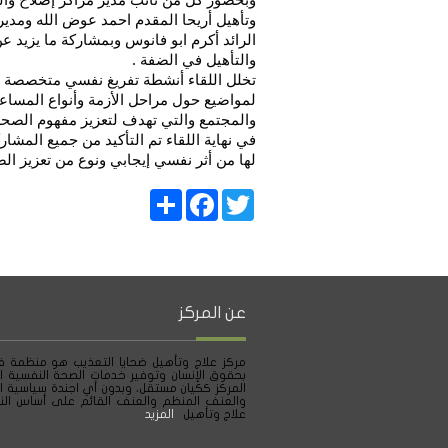
وتأهيل أريحا المقدم احمد عوض الله ومدير 
والتأهيل في الضفة .
تخلل اللقاء أنشطة تفريغ نفسي متخصصة 
لمواضيع حول مراحل الأزمة وأنواع المساعد
والمجتمع والتي تهدف لتعزيز مفهوم الصحة 
في نهاية اللقاء تم التأكيد من جميع المشا
لها من أثر نفسي إيجابي ونوع من تعزيز الص
Share
Facebook
Twitter
عن المركز
مركز علاج وتأهيل ضحايا التعذيب هو منظمة ف
بحقوق الإنسان وتوفير خدمات الصحة النفسية ا
المركز ككيان مستقل، وبدون أي اجندة سياسية ا
والعنف المنظم والعنف القائم على أساس النو
علاج وتأهيل
المزيد