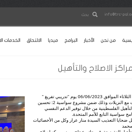
info@trc-pal.o
بحث
يسية
من نحن
الأخبار
البرامج
ميديا
الالتحاق
الخدمات الا
اكز الاصلاح والتأهيل
نظم مركز علاج وتأهيل ضحايا التعذيب يوم الثلاثاء الموافق 06/06/2023 يوم "تدريبي تفريغ "
لطواقم مراكز الاصلاح والتأهيل العاملين/ت مع النزيلات وذلك ضمن مشروع سواسية 2: تحسين
لتأهيل الفلسطينية من خلال توفير الدعم النفسي
مج سواسية التابع للأمم المتحدة.
يل ضحايا التعذيب السيدة منار عرار وكل من الأخصائيات
محمد
تأهيل العقيد حقوقي حاتم عجاج و مدير مركز إصلاح