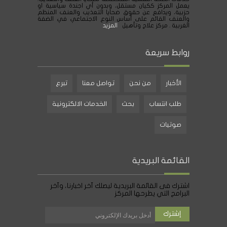
يعمل المركز ككيان مستقل، وبدون أي اجندة سياسية او
حزبية، ويدافع عن حقوق ضحايا التعذيب والعنف المنظم
والعنف القائم على أساس النوع الاجتماعي في الضفة
الغربية . مركز علاج وتأهيل
المزيد
روابط سريعة
الأخبار
من نحن
تواصل معنا
تبرع
طلب انتساب
بحث
الخدمات الالكترونية
صوتيات
القائمة البريدية
اشترك فى القائمة البريدية ليصلك آخر اخبارنا، وآخر
البرامج التي يطرحها المركز