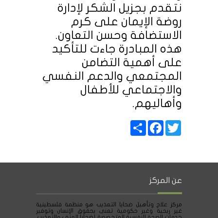
نتقدم بجزيل الشكر لإدارة
روضة الإيمان على كرم
الاستضافة وحسن التعاون.
هذه المبادرة جاءت للتأكيد
على أهمية التضامن
المجتمعي والدعم النفسي
والاجتماعي للأطفال
وأهاليهم.
Share
Facebook
Twitter
عن المركز
مركز علاج وتأهيل ضحايا التعذيب هو منظمة فلسطينية
غير ربحية وغير حكومية تعنى بحقوق الإنسان وتوفير
خدمات الصحة النفسية المتخصصة لضحايا العنف والتعذيب.