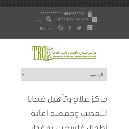
1800908090 - 0548760010
info@trc-pal.org
بحث
English
مركز علاج وتأهيل ضحايا
التعذيب وجمعية إغاثة
أطفال فلسطين يعقدان