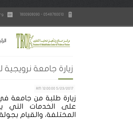
rg
1800908090 - 0548760010
الرئ
زيارة جامعة نرويجية 
5/23/2017 12:00:00 AM
زيارة طلبة من جامعة في 
على الخدمات التي يق
المختلفة، والقيام بجولة 