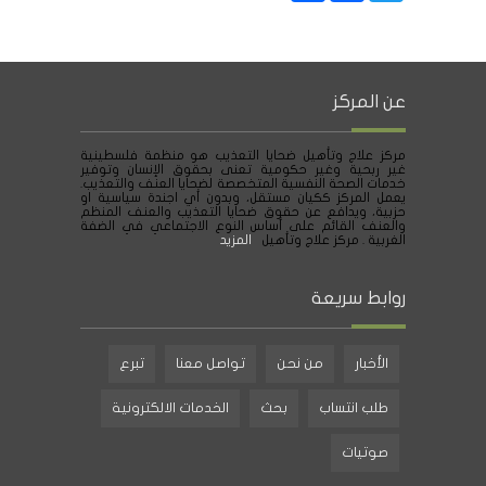
عن المركز
مركز علاج وتأهيل ضحايا التعذيب هو منظمة فلسطينية
غير ربحية وغير حكومية تعنى بحقوق الإنسان وتوفير
خدمات الصحة النفسية المتخصصة لضحايا العنف والتعذيب.
يعمل المركز ككيان مستقل، وبدون أي اجندة سياسية او
حزبية، ويدافع عن حقوق ضحايا التعذيب والعنف المنظم
والعنف القائم على أساس النوع الاجتماعي في الضفة
الغربية . مركز علاج وتأهيل
المزيد
روابط سريعة
الأخبار
من نحن
تواصل معنا
تبرع
طلب انتساب
بحث
الخدمات الالكترونية
صوتيات