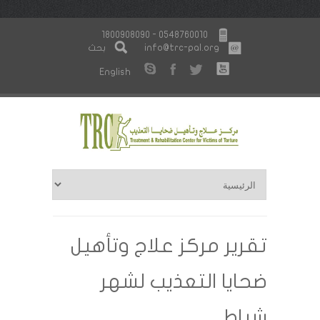
1800908090 - 0548760010
info@trc-pal.org
بحث
English
تقرير مركز علاج وتأهيل
ضحايا التعذيب لشهر
شباط