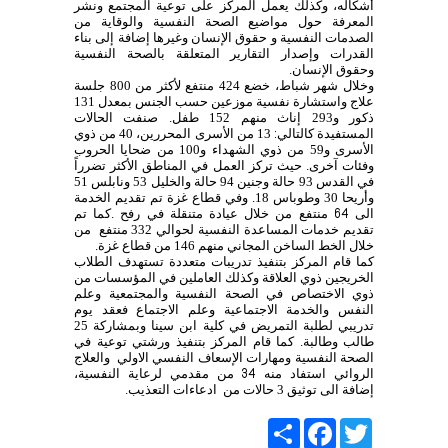
أشكاله، وكذلك يعمل
المركز
على توعية
المجتمع
ونشر
المعرفة
حول
مواضيع الصحة النفسية والوقاية من
الصدمات النفسية و حقوق
الإنسان
وغيرها إضافة إلى بناء
القدرات وإصدار التقارير المتعلقة بالصحة النفسية
وحقوق الإنسان.
وخلال شهر شباط، خضع 424 منتفع لأكثر من 800 جلسة
علاج واستشارة نفسية موزعين حسب الجنس بمعدل
131
ذكور و
293
إناث منهم 152 طفل
.
صنفت الحالات
المستفيدة كالتالي
13 من الأسرى المحررين، 40 من ذوي
:
الأسرى و59 من ذوي الشهداء و100 من ضحايا الحروب
وفئات آخرى. حيث تركز العمل في المناطق الأكثر تضرراً
في القدس 93 حالة وجنين 94 حالة والخليل 53 ونابلس 51
وأريحا 30 وطوباس 18. وفي قطاع غزة تم تقديم الخدمة
الى
منتفع من خلال عيادة متنقلة في رفح .كما تم
64
تقديم خدمات المساعدة النفسية لحوالي 332 منتفع
من
خلال الخط الساخن المجاني منهم 146 من قطاع غزة.
كما قام المركز بتنفيذ تدريبات متعددة تستهدف الطلاب
الخريجين ذوي العلاقة وكذلك العاملين في المؤسسات من
ذوي الاختصاص في الصحة النفسية والمجتمعية وعلم
النفس والخدمة الاجتماعية وعلم الاجتماع فعقد يوم
تدريبي لطلبة التمريض في كلية ابن سينا وبمشاركة 25
طالب وطالبة. كما قام المركز بتنفيذ ورشتي توعية في
الصحة النفسية ومهارات الإسعاف النفسي الاولي
والعلاج
الروائي استفاد منه
من مقدمي لرعاية النفسية،
34
إضافة الى توثيق 3 حالات من
ادعاءات التعذيب.
Share
Facebook
Twitter