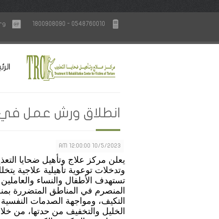
rg
1800908090 - 0548760010
الرئ
انطلاق ورش عمل في ا
10/5/2023 12:00:00 AM
يعلن مركز علاج وتأهيل ضحايا الت
وتدخلات توعوية تأهيلية علاجية يت
تستهدف الأطفال والنساء والعاملين 
المنصرم في المناطق المتضررة بمن
التكيف، ومواجهة الصدمات النفسية ل
الخليل والتخفيف من حدتها، من خلا