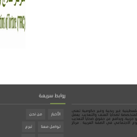
روابط سريعة
لسطينية غير ربحية وغير حكومية تعنى
الأخبار
من نحن
لمتخصصة لضحايا العنف والتعذيب. يعمل
و حزبية، ويدافع عن حقوق ضحايا التعذيب
ع الاجتماعي في الضفة الغربية . مركز
تواصل معنا
تبرع