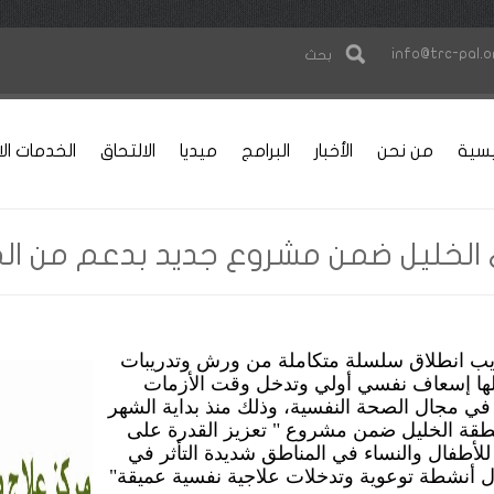
info@trc-pal.o
بحث
يسية
من نحن
الأخبار
البرامج
ميديا
الالتحاق
الخدمات الا
لخليل ضمن مشروع جديد بدعم من الم
عذيب انطلاق سلسلة متكاملة من ورش وتدريبات
خللها إسعاف نفسي أولي وتدخل وقت الأزمات
في مجال الصحة النفسية، وذلك منذ بداية الشهر
طقة الخليل ضمن مشروع " تعزيز القدرة على
لأطفال والنساء في المناطق شديدة التأثر في
ل أنشطة توعوية وتدخلات علاجية نفسية عميقة"