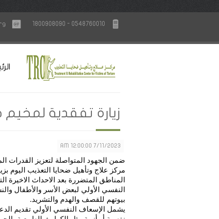
rg
1800908090 - 0548760010
الرئ
زيارة تفقدية لمخيم 
7/11/2023 12:00:00 AM
ضمن الجهود المتواصلة لتعزيز القدرات الم
مركز علاج وتأهيل ضحايا التعذيب اليوم بز
المناطق المتضررة بعد الاحداث الاخيرة ال
النفسي الأولي لبعض الأسر والأطفال والنس
بيوتهم للقصف والهدم والتشريد.
يشمل الإسعاف النفسي الأولي تقديم الد
نفسية أو أزمة مثل الكوارث الطبيعية، الح