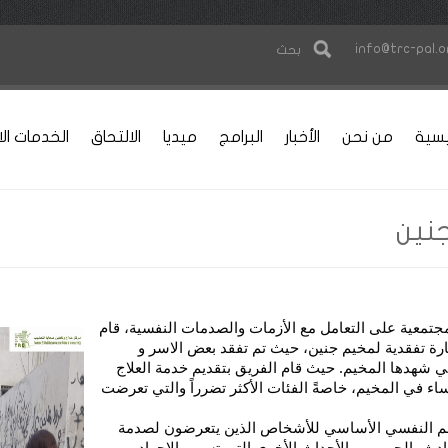
info@trc-pal.o
بحث
يسية
من نحن
الأخبار
البرامج
ميديا
الالتحاق
الخدمات الا
جنين
جتمعية على التعامل مع الأزمات والصدمات النفسية، قام
يارة تفقدية لمخيم جنين، حيث تم تفقد بعض الاسر و
تي شهدها المخيم. حيث قام الفريق بتقديم خدمة العلاج
اء في المخيم، خاصةً الفئات الأكثر تضرراً والتي تعرضت
عم النفسي الأساسي للأشخاص الذين يتعرضون لصدمة
وادث، الحروب، والأحداث الأخرى التي تسبب الإجهاد