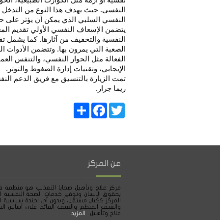
النفسي. حيث يهدف هذا النوع من التدخل إ
النفسي السلبي الذي يمكن أن يؤثر على حيا
يتضمن الإسعاف النفسي الأولي تقديم المع
النفسية والتخفيف من آثارها. كما يشمل ت
الصعبة التي يمرون بها. وتتضمن الأدوات ا
الفعالة مثل الحوار النفسي، والتنفس العميق
الإيجابي، وتقنيات إدارة الضغوط والتوتر.
تمت الزيارة بالتنسيق مع فريق الدعم ال
ريما جرار.
Share
Facebook
Twitter
عن المركز
مركز علاج وتأهيل ضحايا التعذيب هو منظمة ف
بحقوق الإنسان وتوفير خدمات الصحة النفسية ا
المركز ككيان مستقل، وبدون أي اجندة سياسية ا
والعنف المنظم والعنف القائم على أساس النو
علاج وتأهيل
المزيد