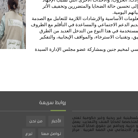
لى تحسين حالة الضحايا والمتضررين وتخفيف الأثر
تهم اليومية.
لومات الأساسية والإرشادات اللازمة للتعامل مع الصدمة
قديم الدعم الاجتماعي والمساعدة في التأقلم مع الظروف
لمستخدمة في هذا النوع من التدخل العديد من الطرق
، وتقنيات الاسترخاء، والمواقف الإيجابية، والتفكير
نفسي لمخيم جنين وبمشاركة عضو مجلس الإدارة السيدة
روابط سريعة
لسطينية غير ربحية وغير حكومية تعنى
الأخبار
من نحن
لمتخصصة لضحايا العنف والتعذيب. يعمل
و حزبية، ويدافع عن حقوق ضحايا التعذيب
ع الاجتماعي في الضفة الغربية . مركز
تواصل معنا
تبرع