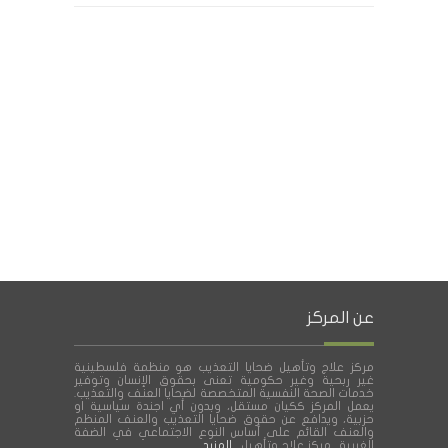
عن المركز
مركز علاج وتأهيل ضحايا التعذيب هو منظمة فلسطينية
غير ربحية وغير حكومية تعنى بحقوق الإنسان وتوفير
خدمات الصحة النفسية المتخصصة لضحايا العنف والتعذيب.
يعمل المركز ككيان مستقل، وبدون أي اجندة سياسية او
حزبية، ويدافع عن حقوق ضحايا التعذيب والعنف المنظم
والعنف القائم على أساس النوع الاجتماعي في الضفة
الغربية . مركز علاج وتأهيل
المزيد