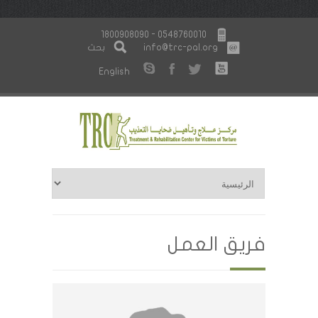
1800908090 - 0548760010
info@trc-pal.org
بحث
English
فريق العمل