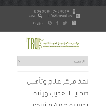
1800908090 - 0548760010
info@trc-pal.org
بحث
English
نفذ مركز علاج وتأهيل
ضحايا التعذيب ورشة
تدريبية ضمن مشروع