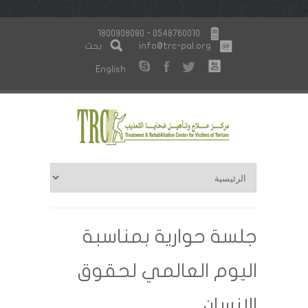
1800908090 - 0548760010
info@trc-pal.org
بحث
English
جلسة حوارية بمناسبة
اليوم العالمي لحقوق
الإنسان